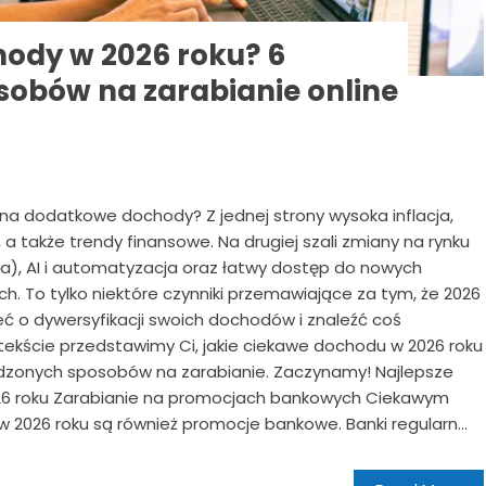
hody w 2026 roku? 6
obów na zarabianie online
a dodatkowe dochody? Z jednej strony wysoka inflacja,
 a także trendy finansowe. Na drugiej szali zmiany na rynku
ka), AI i automatyzacja oraz łatwy dostęp do nowych
ch. To tylko niektóre czynniki przemawiające za tym, że 2026
eć o dywersyfikacji swoich dochodów i znaleźć coś
ekście przedstawimy Ci, jakie ciekawe dochodu w 2026 roku
dzonych sposobów na zarabianie. Zaczynamy! Najlepsze
026 roku Zarabianie na promocjach bankowych Ciekawym
026 roku są również promocje bankowe. Banki regularn...