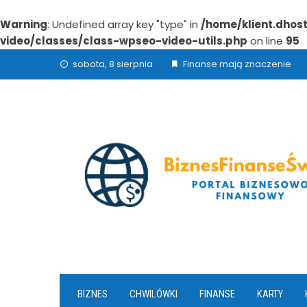
Warning
: Undefined array key "type" in
/home/klient.dhos
video/classes/class-wpseo-video-utils.php
on line
95
Skip
sobota, 8 sierpnia
Finanse mają znaczenie
to
content
BIZNES
CHWILÓWKI
FINANSE
KARTY