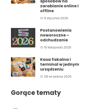
sposobów na
zarabianie online i
offline
8 stycznia 2026
Postanowienia
noworoczne –
odchudzanie
15 listopada 2025
Kasa fiskalna i
terminal w jednym
urządzeniu
28 września 2025
Gorące tematy