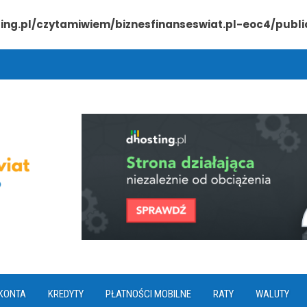
ting.pl/czytamiwiem/biznesfinanseswiat.pl-eoc4/pub
KONTA
KREDYTY
PŁATNOŚCI MOBILNE
RATY
WALUTY