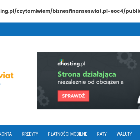
ting.pl/czytamiwiem/biznesfinanseswiat.pl-eoc4/pub
KONTA
KREDYTY
PŁATNOŚCI MOBILNE
RATY
WALUTY