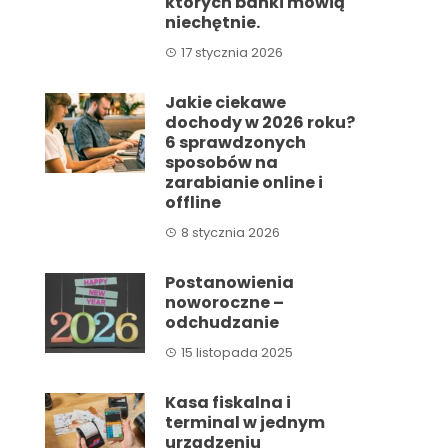
których banki mówią
niechętnie.
17 stycznia 2026
Jakie ciekawe
dochody w 2026 roku?
6 sprawdzonych
sposobów na
zarabianie online i
offline
8 stycznia 2026
Postanowienia
noworoczne –
odchudzanie
15 listopada 2025
Kasa fiskalna i
terminal w jednym
urządzeniu