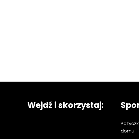
Wejdź i skorzystaj:
Spo
Pożycz
domu