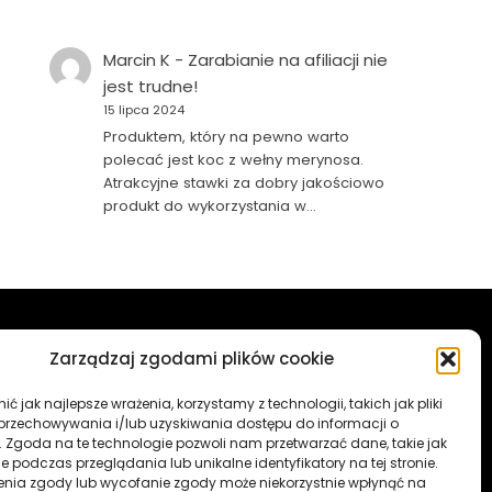
Marcin K
-
Zarabianie na afiliacji nie
jest trudne!
15 lipca 2024
Produktem, który na pewno warto
polecać jest koc z wełny merynosa.
Atrakcyjne stawki za dobry jakościowo
produkt do wykorzystania w…
Zarządzaj zgodami plików cookie
Redakcja portalu:
ć jak najlepsze wrażenia, korzystamy z technologii, takich jak pliki
 przechowywania i/lub uzyskiwania dostępu do informacji o
509 547 822
. Zgoda na te technologie pozwoli nam przetwarzać dane, takie jak
 podczas przeglądania lub unikalne identyfikatory na tej stronie.
ul. Stara 13,
enia zgody lub wycofanie zgody może niekorzystnie wpłynąć na