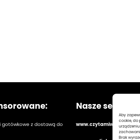
nsorowane:
Nasze serwisy:
Aby zapewni
cookie, do
ki gotówkowe z dostawą do
www.czytamiwiem.pl
urządzeniu
zachowanie
Brak wyraż