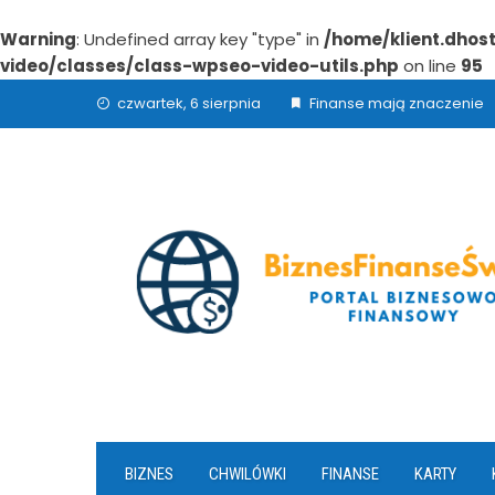
Warning
: Undefined array key "type" in
/home/klient.dhos
video/classes/class-wpseo-video-utils.php
on line
95
Skip
czwartek, 6 sierpnia
Finanse mają znaczenie
to
content
BIZNES
CHWILÓWKI
FINANSE
KARTY