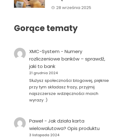
28 września 2025
Gorące tematy
XMC-System
-
Numery
rozliczeniowe banków – sprawdź,
jaki to bank
21 grudnia 2024
Służysz społeczności blogowej, pięknie
przy tym składasz frazy, przyjmij
najszczersze wdzięczności moich
wyrazy :)
Paweł
-
Jak działa karta
wielowalutowa? Opis produktu
3 listopada 2024