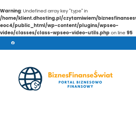
Warning
: Undefined array key "type" in
/home/klient.dhosting.pl/czytamiwiem/biznesfinanses
eoc4/public_html/wp-content/plugins/wpseo-
video/classes/class-wpseo-video-utils.php
on line
95
Skip
to
content