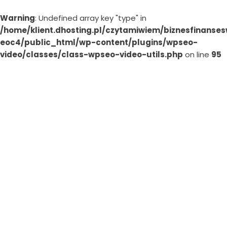
Warning
: Undefined array key "type" in
/home/klient.dhosting.pl/czytamiwiem/biznesfinanses
eoc4/public_html/wp-content/plugins/wpseo-
video/classes/class-wpseo-video-utils.php
on line
95
Skip
to
content