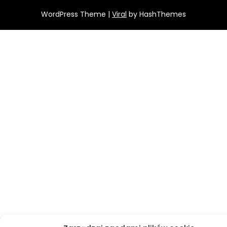
WordPress Theme |
Viral
by HashThemes