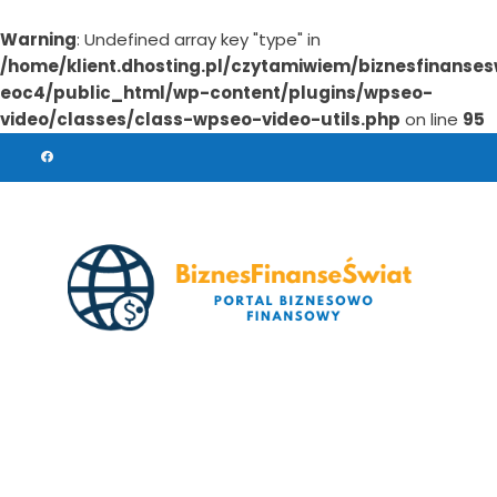
Warning
: Undefined array key "type" in
/home/klient.dhosting.pl/czytamiwiem/biznesfinanses
eoc4/public_html/wp-content/plugins/wpseo-
video/classes/class-wpseo-video-utils.php
on line
95
Skip
to
content