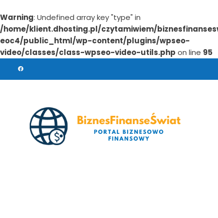
Warning
: Undefined array key "type" in
/home/klient.dhosting.pl/czytamiwiem/biznesfinanses
eoc4/public_html/wp-content/plugins/wpseo-
video/classes/class-wpseo-video-utils.php
on line
95
Skip
to
content