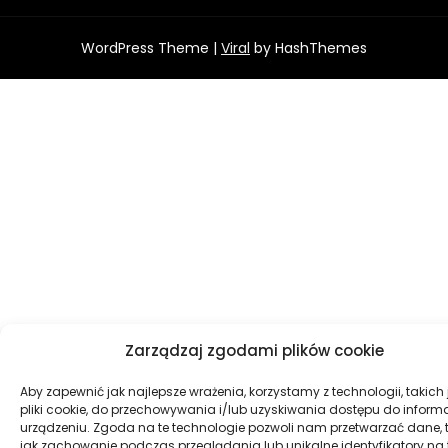
WordPress Theme |
Viral
by HashThemes
Zarządzaj zgodami plików cookie
Aby zapewnić jak najlepsze wrażenia, korzystamy z technologii, takich 
pliki cookie, do przechowywania i/lub uzyskiwania dostępu do informa
urządzeniu. Zgoda na te technologie pozwoli nam przetwarzać dane, 
jak zachowanie podczas przeglądania lub unikalne identyfikatory na 