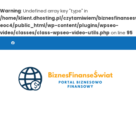
Warning
: Undefined array key "type" in
/home/klient.dhosting.pl/czytamiwiem/biznesfinanses
eoc4/public_html/wp-content/plugins/wpseo-
video/classes/class-wpseo-video-utils.php
on line
95
Skip
to
content