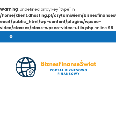
Warning
: Undefined array key "type" in
/home/klient.dhosting.pl/czytamiwiem/biznesfinanses
eoc4/public_html/wp-content/plugins/wpseo-
video/classes/class-wpseo-video-utils.php
on line
95
Skip
to
content