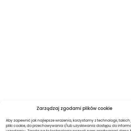
Zarządzaj zgodami plików cookie
Aby zapewnić jak najlepsze wrażenia, korzystamy z technologii, takich 
pliki cookie, do przechowywania i/lub uzyskiwania dostępu do informa
urządzeniu. Zgoda na te technologie pozwoli nam przetwarzać dane, 