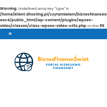
Warning
: Undefined array key "type" in
/home/klient.dhosting.pl/czytamiwiem/biznesfinanses
eoc4/public_html/wp-content/plugins/wpseo-
video/classes/class-wpseo-video-utils.php
on line
95
Skip
to
content