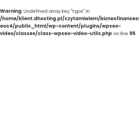
Warning
: Undefined array key "type" in
/home/klient.dhosting.pl/czytamiwiem/biznesfinanses
eoc4/public_html/wp-content/plugins/wpseo-
video/classes/class-wpseo-video-utils.php
on line
95
Skip
to
content