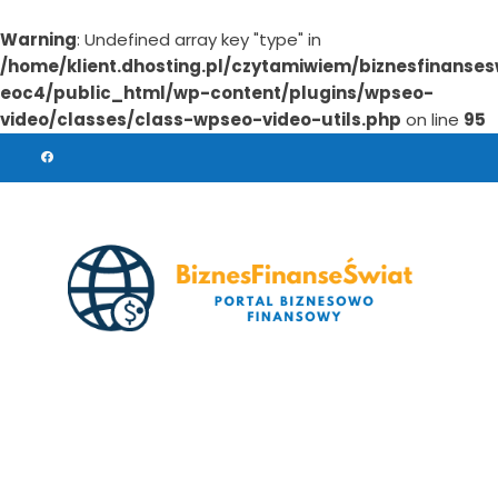
Warning
: Undefined array key "type" in
/home/klient.dhosting.pl/czytamiwiem/biznesfinanses
eoc4/public_html/wp-content/plugins/wpseo-
video/classes/class-wpseo-video-utils.php
on line
95
Skip
to
content