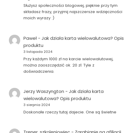
Służysz społeczności blogowej, pięknie przy tym
składasz frazy, przyjmij najszczersze wdzięczności
moich wyrazy :)
Paweł
-
Jak działa karta wielowalutowa? Opis
produktu
3 listopada 2024
Przy każdym 1000 zł na karcie wielowalutowej,
można zaoszczędzić ok. 20 zł. Tyle z
doświadczenia.
Jerzy Waszyngton
-
Jak działa karta
wielowalutowa? Opis produktu
3 sierpnia 2024
Doskonałe rzeczy tutaj dajecie. One są świetne
Trener, szkoleniowiec
-
Zarabianie na afiliacji