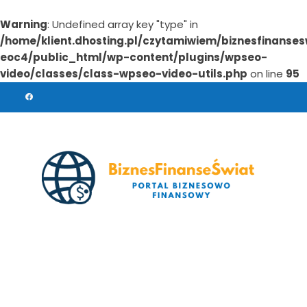
Warning
: Undefined array key "type" in
/home/klient.dhosting.pl/czytamiwiem/biznesfinanses
eoc4/public_html/wp-content/plugins/wpseo-
video/classes/class-wpseo-video-utils.php
on line
95
Skip
to
content