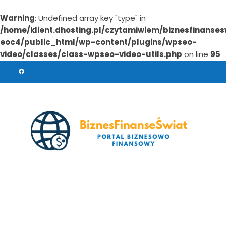
Warning
: Undefined array key "type" in
/home/klient.dhosting.pl/czytamiwiem/biznesfinanses
eoc4/public_html/wp-content/plugins/wpseo-
video/classes/class-wpseo-video-utils.php
on line
95
Skip
to
content