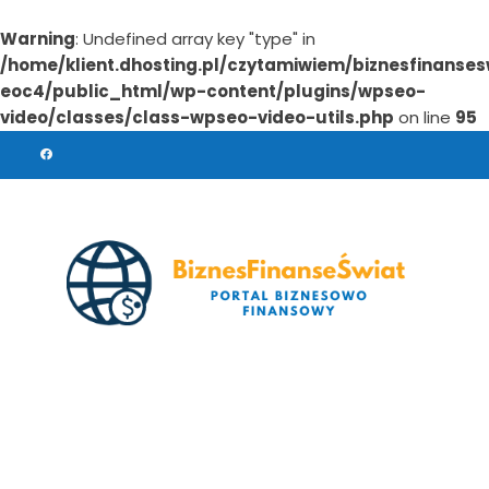
Warning
: Undefined array key "type" in
/home/klient.dhosting.pl/czytamiwiem/biznesfinanses
eoc4/public_html/wp-content/plugins/wpseo-
video/classes/class-wpseo-video-utils.php
on line
95
Skip
to
content