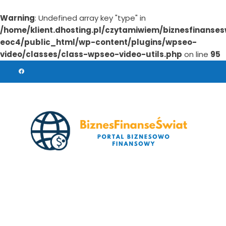
Warning
: Undefined array key "type" in
/home/klient.dhosting.pl/czytamiwiem/biznesfinanses
eoc4/public_html/wp-content/plugins/wpseo-
video/classes/class-wpseo-video-utils.php
on line
95
Skip
to
content