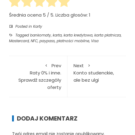
Średnia ocena
5
/ 5. Liczba głosów:
1
Posted in
Karty
Tagged
bankomaty
,
karta
,
karta kredytowa
,
karta płatnicza
,
Mastercard
,
NFC
,
paypass
,
płatności mobilne
,
Visa
Prev
Next
Raty 0% i inne.
Konto studenckie,
Sprawdź szczegóły
ale bez ulgi
oferty
DODAJ KOMENTARZ
Twój adres email nie zostanie opublikowany.